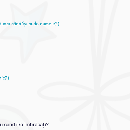
tunci când își aude numele?)
nic?)
au când îl/o îmbrăcați?