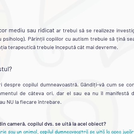
cor mediu sau ridicat
ar trebui să se realizeze investi
u psiholog). Părinții copiilor cu autism trebuie să țină s
ția terapeutică trebuie începută cât mai devreme.
stul?
ri despre copilul dumneavoastră. Gândiți-vă cum se comp
mentul de câteva ori, dar el sau ea nu îl manifestă d
au NU la fiecare întrebare.
din cameră, copilul dvs. se uită la acel obiect?
rie sau un animal, copilul dumneavoastră se uită la acea jucăr