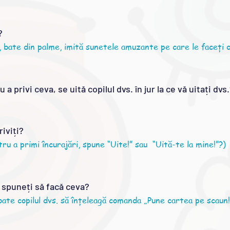
?
, bate din palme, imită sunetele amuzante pe care le faceți 
 a privi ceva, se uită copilul dvs. în jur la ce vă uitați dvs
riviți?
tru a primi încurajări, spune “Uite!” sau “Uită-te la
mine!”?)
îi spuneți să facă ceva?
oate copilul dvs. să înțeleagă comanda „Pune cartea pe scaun