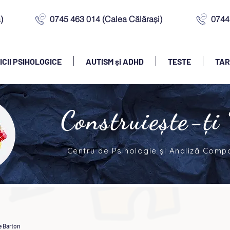
)
0745 463 014 (Calea Călărași)
0744 
ICII PSIHOLOGICE
AUTISM și ADHD
TESTE
TAR
Construiește-ți
Centru de Psihologie și Analiză Com
e Barton