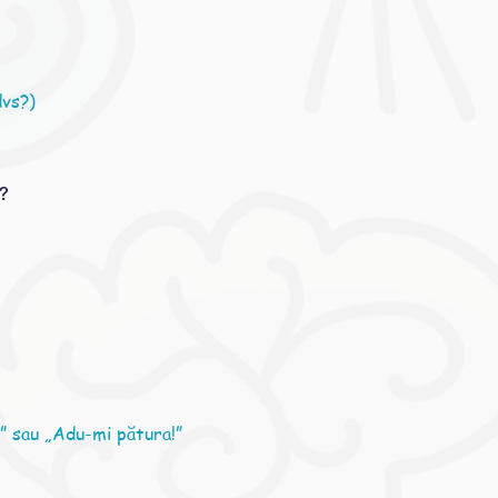
dvs?)
.?
!” sau „Adu-mi pătura!”