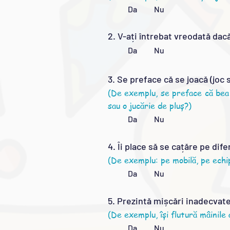
Da Nu
2. V-ați întrebat vreodată da
Da Nu
3. Se preface că se joacă (joc 
(De exemplu, se preface că bea 
sau o jucărie de pluș?)
Da Nu
4. Îi place să se cațăre pe dif
(De exemplu: pe mobilă, pe echi
Da Nu
5. Prezintă mișcări inadecvate
(De exemplu, își flutură mâinile
Da Nu