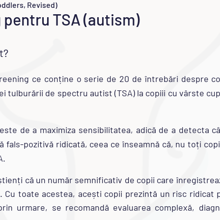
oddlers, Revised)
 pentru TSA (autism)
t?
eening ce conține o serie de 20 de întrebări despre co
 tulburării de spectru autist (TSA) la copiii cu vârste cupri
este de a maximiza sensibilitatea, adică de a detecta câ
 fals-pozitivă ridicată, ceea ce înseamnă că, nu toți copi
A.
onștienți că un număr semnificativ de copii care înregistre
. Cu toate acestea, acești copii prezintă un risc ridicat 
, prin urmare, se recomandă evaluarea complexă, diagno