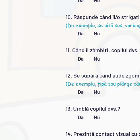
Da Nu
10. Răspunde când îl/o striga
(De exemplu, se uită sus, vorbe
Da Nu
11. Când îi zâmbiți, copilul dv
Da Nu
12. Se supără când aude zgom
(De exemplu, țipă sau plânge câ
Da Nu
13. Umblă copilul dvs.?
Da Nu
14. Prezintă contact vizual cu