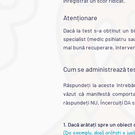
înregistrat un scor ridicat.
Atenționare
s
Dacă la test s-a obținut un
specialist (medic psihiatru sa
mai bună recuperare, interven
Cum se administrează te
Răspundeți la aceste întrebă
văzut că manifestă comporta
răspundeți NU. Încercuiți DA s
1. Dacă arătați spre un obiect 
(De exemplu, dacă arătați o jucă