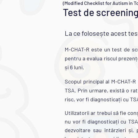
(Modified Checklist for Autism in T
Test de screening
La ce folosește acest tes
M-CHAT-R este un test de scr
pentru a evalua riscul prezenței
și 6 luni.
Scopul principal al M-CHAT-R 
TSA. Prin urmare, există o rată
risc, vor fi diagnosticați cu TS
Utilizatorii ar trebui să fie c
nu vor fi diagnosticați cu TSA
dezvoltare sau întârzieri și