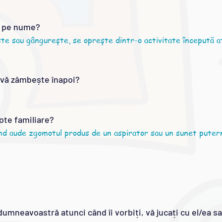
ți pe nume?
ște sau gângurește, se oprește dintr-o activitate începută a
s. vă zâmbește înapoi?
ote familiare?
nd aude zgomotul produs de un aspirator sau un sunet puter
 dumneavoastră atunci când îi vorbiți, vă jucați cu
el/ea s