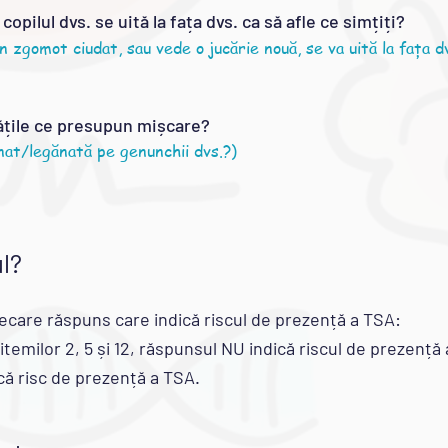
opilul dvs. se uită la fața dvs. ca să afle ce simțiți?
n zgomot ciudat, sau vede o jucărie nouă, se va uită la fața
d
itățile ce presupun mișcare?
ănat/legănată pe genunchii dvs.?)
l?
ecare răspuns care indică riscul de prezență a TSA:
 itemilor 2, 5 și 12, răspunsul NU indică riscul de prezență
ică risc de prezență a TSA.