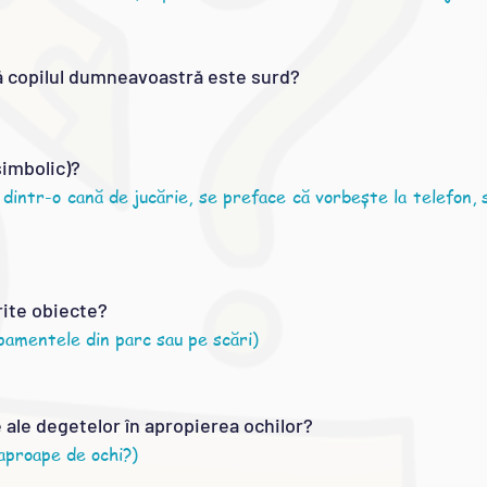
că copilul dumneavoastră este surd?
simbolic)?
dintr-o cană de jucărie, se preface că vorbește la telefon,
erite obiecte?
pamentele din parc sau pe scări)
 ale degetelor în apropierea ochilor?
 aproape de ochi?)