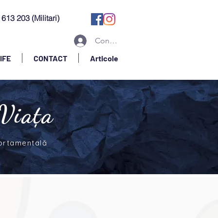
613 203 (Militari)
Conectează-te
IFE
CONTACT
Articole
 Viața
portamentală